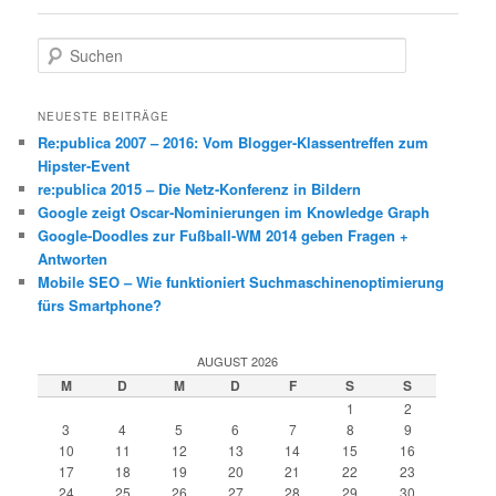
S
u
c
h
NEUESTE BEITRÄGE
e
Re:publica 2007 – 2016: Vom Blogger-Klassentreffen zum
n
Hipster-Event
re:publica 2015 – Die Netz-Konferenz in Bildern
Google zeigt Oscar-Nominierungen im Knowledge Graph
Google-Doodles zur Fußball-WM 2014 geben Fragen +
Antworten
Mobile SEO – Wie funktioniert Suchmaschinenoptimierung
fürs Smartphone?
AUGUST 2026
M
D
M
D
F
S
S
1
2
3
4
5
6
7
8
9
10
11
12
13
14
15
16
17
18
19
20
21
22
23
24
25
26
27
28
29
30