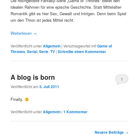
Die hochgelobte Fantasy-Serie „Game of Thrones“ bietet den
idealen Rahmen für eine epische Geschichte. Statt Mittelalter-
Romantik gibt es hier Sex, Gewalt und Intrigen. Denn beim Spiel
um den Thron ist jedes Mittel recht.
Weiterlesen
→
Veröffentlicht unter
Allgemein
|
Verschlagwortet mit
Game of
Thrones
,
Serial
,
Serie
,
TV
|
Schreibe einen Kommentar
A blog is born
1
Veröffentlicht am
5. Juli 2011
Finally.
Veröffentlicht unter
Allgemein
|
1
Kommentar
Beitrags-
Neuere Beiträge
→
Navigation