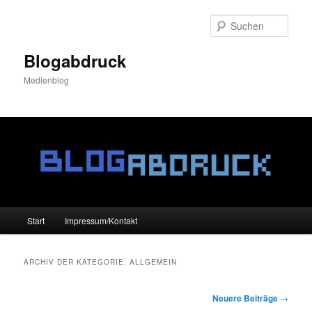
Zum
Zum
Inhalt
sekundären
Such
wechseln
Inhalt
wechseln
Blogabdruck
Medienblog
Hauptmenü
Start
Impressum/Kontakt
ARCHIV DER KATEGORIE:
ALLGEMEIN
Beitrags-
Neuere Beiträge
→
Navigation