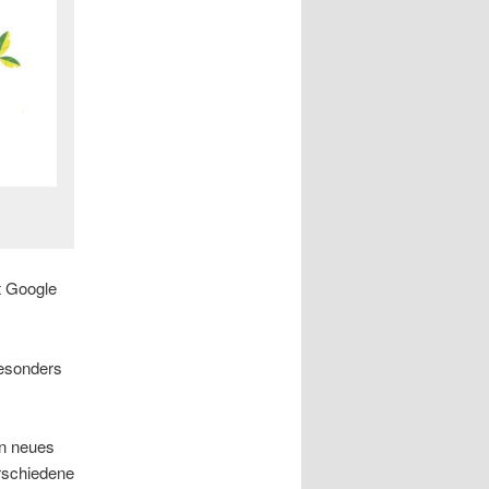
rt Google
besonders
in neues
rschiedene