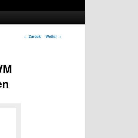
Beitrags-
←
Zurück
Weiter
→
Navigation
-WM
en