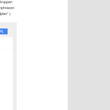
 Gruppen
chphrasen
plan“.)