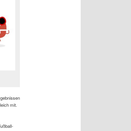
rgebnissen
leich mit.
ußball-