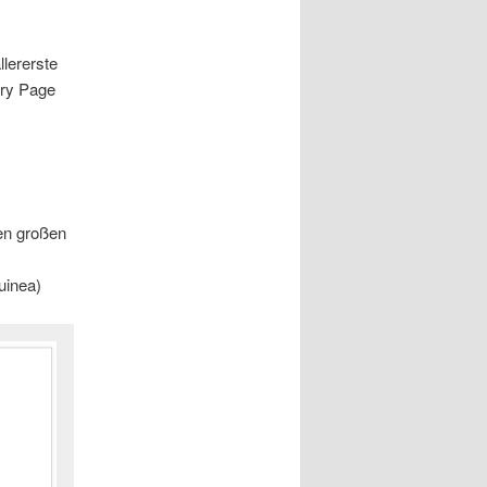
lererste
rry Page
en großen
uinea)