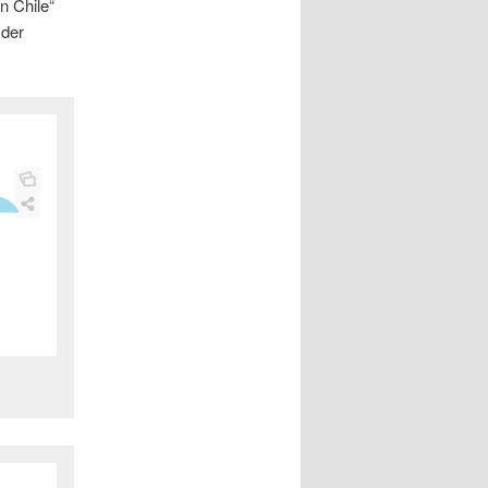
n Chile“
 der