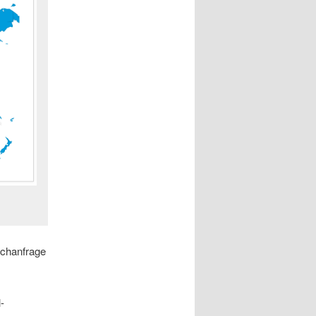
uchanfrage
-