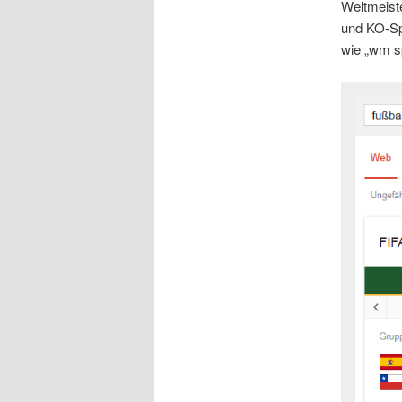
Weltmeiste
und KO-Sp
wie „wm sp