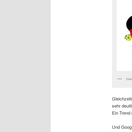
Goo
Gleichzei
sehr deutl
Ein Trend 
Und Googl