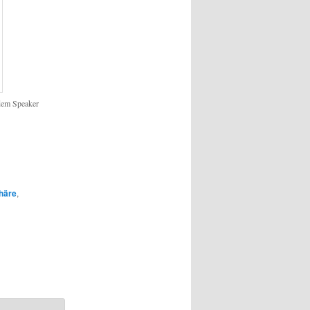
 dem Speaker
häre
,