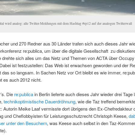
ital wird analog: alle Twitter-Meldungen mit dem Hashtag #rp12 auf der analogen Twitterwall
cher und 270 Redner aus 30 Länder trafen sich auch dieses Jahr wie
rkonferenz re:publica, um über die digitale Gesellschaft zu diskutiere
e drehte sich alles um das Netz und Themen von ACTA über Occupy 
 Dabei ist festzustellen: Das Web ist erwachsen geworden und der Re
 das so langsam. In Sachen Netz vor Ort bleibt es wie immer, re:publ
t es auch 2012 nicht.
’s. Die
re:publica
in Berlin lieferte auch dieses Jahr wieder drei Tage 
e,
technikoptimistische Dauerdröhnung
, wie die Taz treffend bemerkte
: Autorin Meike Laaf vermisste dort übrigens den Ex-Chefredakteur 
g und Cheflobbyisten für Leistungsschutzrecht Christoph Keese,
dab
ser unter den Besuchern
, was Keese auch selbst in den Taz-Komme
lte).