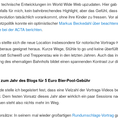
r technische Entwicklungen im World Wide Web upzudaten. Hier gab 
nfalls für mich, kein bahnbrechendes Highlight, aber das Gefühl, dass
evolution tatsächlich vorankommt, ohne ihre Kinder zu fressen. Vor a
tzpolitik konnte ein optimistischer
Markus Beckedahl über beachten
e bei der ACTA berichten
.
stellte sich die neue Location insbesondere für notorische Vortrags
beraus geeignet heraus. Kurze Wege, Stühle to go und keine überfüll
statt Schweiß und Treppenstau wie in den letzten Jahren. Auch das ind
ing des ehemaligen Bahnhofs bildet einen spannenden Kontrast zur di
 zum Jahr des Blogs für 5 Euro Bier-Pool-Gebühr
e stelle ich begeistert fest, dass eine Vielzahl der Vortrags-Videos be
d. Dem festen Vorsatz dieses Jahr aber wirklich ein paar Sessions na
en steht also nichts mehr im Weg.
orsätze: In seinem mal wieder großartigen
Rundumschlags-Vortrag
g