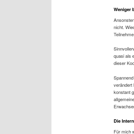
Weniger b
Ansonsten 
nicht. Wi
Teilnehme
Sinnvoller
quasi als 
dieser Koo
Spannend z
verändert 
konstant g
allgemeine
Erwachse
Die Inter
Für mich w