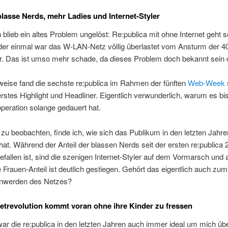
lasse Nerds, mehr Ladies und Internet-Styler
blieb ein altes Problem ungelöst: Re:publica mit ohne Internet geht 
eder einmal war das W-LAN-Netz völlig überlastet vom Ansturm der 4
r. Das ist umso mehr schade, da dieses Problem doch bekannt sein d
weise fand die sechste re:publica im Rahmen der fünften
Web-Week
s
erstes Highlight und Headliner. Eigentlich verwunderlich, warum es bi
peration solange gedauert hat.
u beobachten, finde ich, wie sich das Publikum in den letzten Jahre
hat. Während der Anteil der blassen Nerds seit der ersten re:publica 
efallen ist, sind die szenigen Internet-Styler auf dem Vormarsch und 
 Frauen-Anteil ist deutlich gestiegen. Gehört das eigentlich auch zum
nwerden des Netzes?
netrevolution kommt voran ohne ihre Kinder zu fressen
ar die re:publica in den letzten Jahren auch immer ideal um mich üb