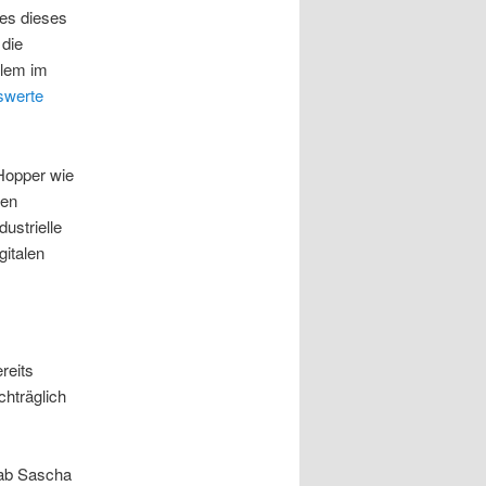
es dieses
 die
llem im
swerte
-Hopper wie
ten
ustrielle
gitalen
reits
chträglich
ab Sascha