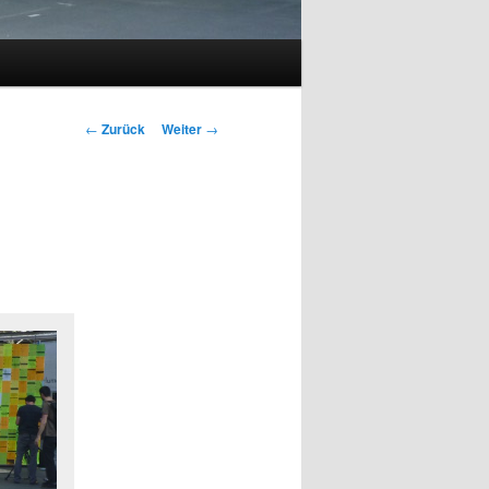
Beitrags-
←
Zurück
Weiter
→
Navigation