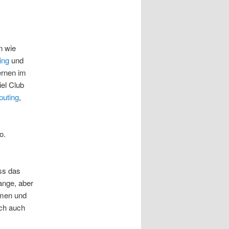
n wie
ing
und
ernen im
el Club
uting
,
o.
ss das
ange, aber
mmen und
uch auch