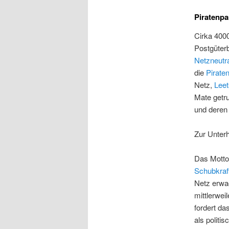
Piratenpa
Cirka 400
Postgüterb
Netzneutra
die
Piraten
Netz,
Lee
Mate getru
und deren 
Zur Unterh
Das Motto
Schubkraft
Netz erwa
mittlerwe
fordert da
als politi