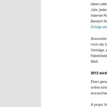
Ideen ode
Jahr, jede
Internet-R
Bereich Ne
Erfolge wi
Ansonsten 
mich als ü
Vorträge, 
Fabrikfeel
Welt.
2012 wird
Eben gerad
online sin
anzuschau
A propo V