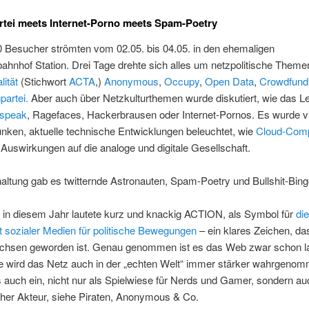
rtei meets Internet-Porno meets Spam-Poetry
0 Besucher strömten vom 02.05. bis 04.05. in den ehemaligen
ahnhof Station. Drei Tage drehte sich alles um netzpolitische Theme
lität
(Stichwort
ACTA
,)
Anonymous
,
Occupy
,
Open Data
,
Crowdfund
partei.
Aber auch über Netzkulturthemen wurde diskutiert, wie das L
tspeak
, Ragefaces, Hackerbrausen oder Internet-Pornos. Es wurde vi
nken, aktuelle technische Entwicklungen beleuchtet, wie
Cloud-Comp
Auswirkungen auf die analoge und digitale Gesellschaft.
altung gab es twitternde Astronauten, Spam-Poetry und Bullshit-Bing
 in diesem Jahr lautete kurz und knackig ACTION, als Symbol für
die
 sozialer Medien für politische Bewegungen
– ein klares Zeichen, da
chsen geworden ist. Genau genommen ist es das Web zwar schon l
ile wird das Netz auch in der „echten Welt“ immer stärker wahrgeno
s auch ein, nicht nur als Spielwiese für Nerds und Gamer, sondern a
scher Akteur, siehe Piraten, Anonymous & Co.