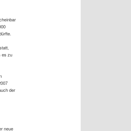
scheinbar
000
ürfte.
tatt,
s es zu
n
2007
auch der
er neue