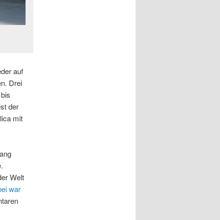
der auf
n. Drei
bis
st der
ica mit
lang
.
der Welt
ei war
ntaren