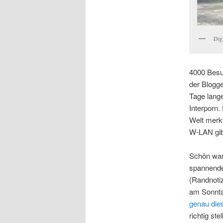
Dig
4000 Besu
der Blogge
Tage lang
Interporn.
Welt merkt
W-LAN gib
Schön war
spannend
(Randnotiz
am Sonnta
genau die
richtig stel