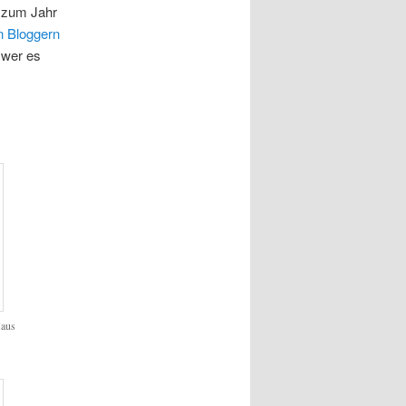
2 zum Jahr
n Bloggern
, wer es
Maus