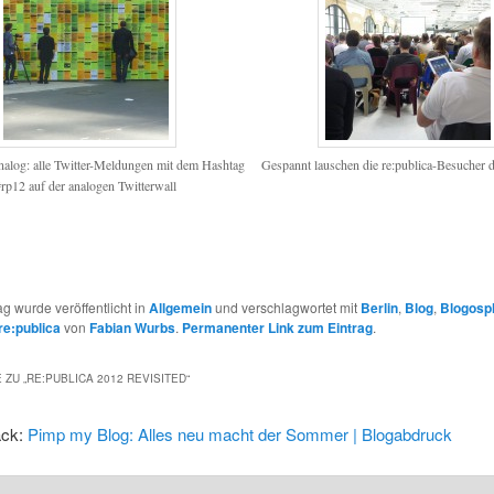
analog: alle Twitter-Meldungen mit dem Hashtag
Gespannt lauschen die re:publica-Besucher
#rp12 auf der analogen Twitterwall
ag wurde veröffentlicht in
Allgemein
und verschlagwortet mit
Berlin
,
Blog
,
Blogosp
re:publica
von
Fabian Wurbs
.
Permanenter Link zum Eintrag
.
 ZU „
RE:PUBLICA 2012 REVISITED
“
ack:
Pimp my Blog: Alles neu macht der Sommer | Blogabdruck