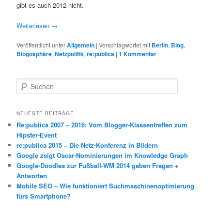
gibt es auch 2012 nicht.
Weiterlesen
→
Veröffentlicht unter
Allgemein
|
Verschlagwortet mit
Berlin
,
Blog
,
Blogosphäre
,
Netzpolitik
,
re:publica
|
1
Kommentar
S
u
c
h
NEUESTE BEITRÄGE
e
Re:publica 2007 – 2016: Vom Blogger-Klassentreffen zum
n
Hipster-Event
re:publica 2015 – Die Netz-Konferenz in Bildern
Google zeigt Oscar-Nominierungen im Knowledge Graph
Google-Doodles zur Fußball-WM 2014 geben Fragen +
Antworten
Mobile SEO – Wie funktioniert Suchmaschinenoptimierung
fürs Smartphone?