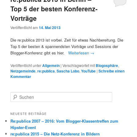
Top 5 der besten Konferenz-
Vorträge
Veröffentlicht am
14. Mai 2013
Die re:publica 2013 ist vorbei. Zeit für etwas Nachbereitung. Die
Top 5 der besten & spannendsten Vorträge und Sessions der
Blogger-Konferenz gibt es hier.
Weiterlesen
→
Veröffentlicht unter
Allgemein
|
Verschlagwortet mit
Blogosphäre
,
Netzgemeinde
,
re:publica
,
Sascha Lobo
,
YouTube
|
Schreibe einen
Kommentar
S
u
c
h
NEUESTE BEITRÄGE
e
Re:publica 2007 – 2016: Vom Blogger-Klassentreffen zum
n
Hipster-Event
re:publica 2015 – Die Netz-Konferenz in Bildern