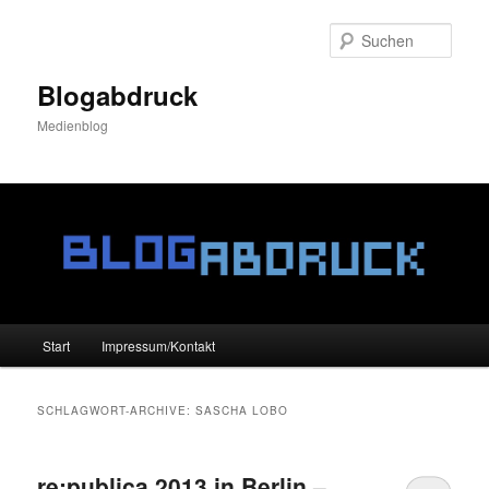
Zum
Zum
Inhalt
sekundären
Such
wechseln
Inhalt
wechseln
Blogabdruck
Medienblog
Hauptmenü
Start
Impressum/Kontakt
SCHLAGWORT-ARCHIVE:
SASCHA LOBO
re:publica 2013 in Berlin –