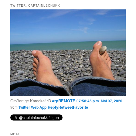
TWITTER: CAPTAINLECHUKK
Großartige Karaoke! :D
#rpREMOTE
07:58:45 p.m. Mai 07, 2020
Reply
Retweet
Favorite
from
Twitter Web App
META