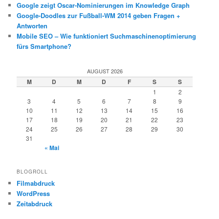
Google zeigt Oscar-Nominierungen im Knowledge Graph
Google-Doodles zur Fußball-WM 2014 geben Fragen +
Antworten
Mobile SEO – Wie funktioniert Suchmaschinenoptimierung
fürs Smartphone?
AUGUST 2026
M
D
M
D
F
S
S
1
2
3
4
5
6
7
8
9
10
11
12
13
14
15
16
17
18
19
20
21
22
23
24
25
26
27
28
29
30
31
« Mai
BLOGROLL
Filmabdruck
WordPress
Zeitabdruck