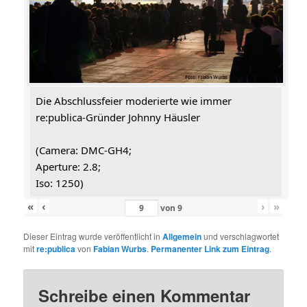
Die Abschlussfeier moderierte wie immer
re:publica-Gründer Johnny Häusler
(Camera: DMC-GH4;
Aperture: 2.8;
Iso: 1250)
«
‹
›
»
von
9
Dieser Eintrag wurde veröffentlicht in
Allgemein
und verschlagwortet
mit
re:publica
von
Fabian Wurbs
.
Permanenter Link zum Eintrag
.
Schreibe einen Kommentar